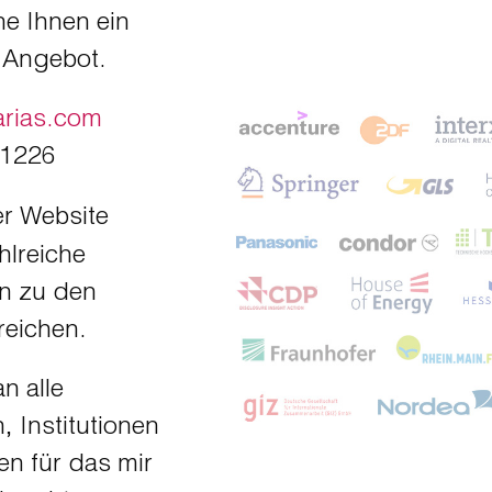
e Ihnen ein
s Angebot.
arias.com
81226
r Website
hlreiche
n zu den
reichen.
n alle
 Institutionen
n für das mir