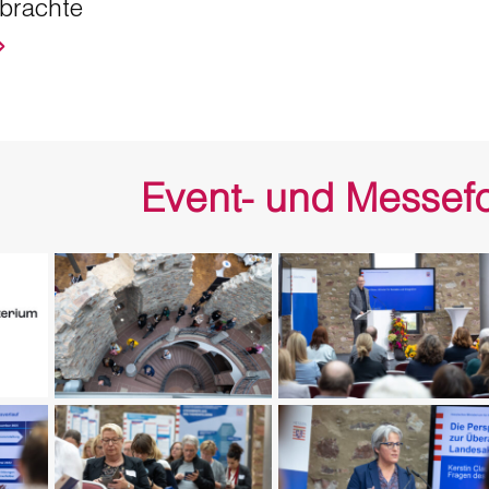
brachte
⟹
Event- und Messefo