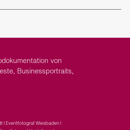
otodokumentation von
este
,
Businessportraits
,
dt
|
Eventfotograf Wiesbaden
|