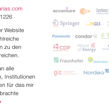
arias.com
81226
r Website
hlreiche
n zu den
reichen.
n alle
 Institutionen
n für das mir
brachte
⟹