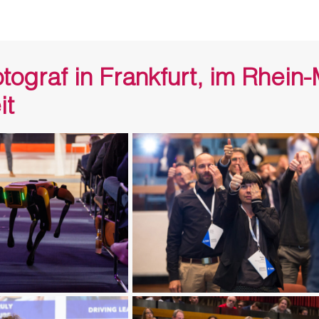
otograf in Frankfurt, im Rhei
it