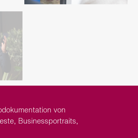
otodokumentation von
este
,
Businessportraits
,